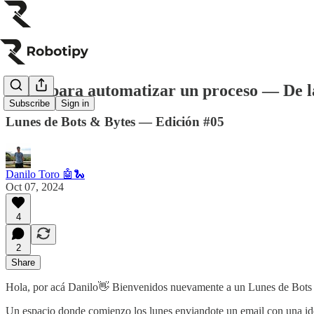
Pasos para automatizar un proceso — De la
Subscribe
Sign in
Lunes de Bots & Bytes — Edición #05
Danilo Toro 🤖🐍
Oct 07, 2024
4
2
Share
Hola, por acá Danilo👋 Bienvenidos nuevamente a un Lunes de Bots
Un espacio donde comienzo los lunes enviandote un email con una ide